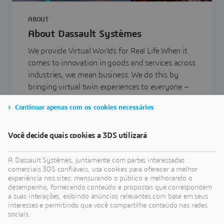
ABOUT
About Dassault Systèmes
We provide Virtual Worlds for Real Life.When it
comes to innovation in goods and services across
industries, we mean business. We do this by
bringing virtual twin experiences to everyone –
including individuals – to help improve life.
Continuar apenas com os cookies necessários
Você decide quais cookies a 3DS utilizará
Learn more
A Dassault Systèmes, juntamente com partes interessadas
comerciais 3DS confiáveis, usa cookies para oferecer a melhor
experiência nos sites: mensurando o público e melhorando o
desempenho, fornecendo conteúdo e propostas que correspondem
a suas interações, exibindo anúncios relevantes com base em seus
interesses e permitindo que você compartilhe conteúdo nas redes
sociais.