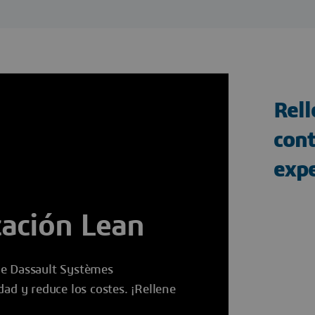
Rell
cont
expe
cación Lean
de Dassault Systèmes
ad y reduce los costes. ¡Rellene