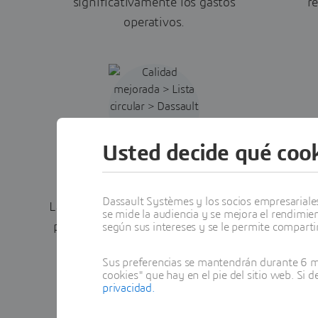
significativamente los gastos
r
operativos.
Usted decide qué cook
Calidad mejorada
Dassault Systèmes y los socios empresariales 
La detección temprana de defectos, la
La vi
se mide la audiencia y se mejora el rendimie
prevención de errores en tiempo real
real,
según sus intereses y se le permite compartir
(Poka-yoke) y el cumplimiento
lo
Sus preferencias se mantendrán durante 6 me
normativo contribuyen a reducir el
cookies" que hay en el pie del sitio web. Si 
desperdicio y las irregularidades.
privacidad.