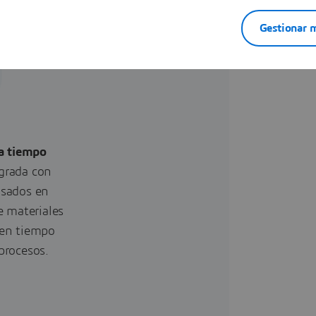
Gestionar m
a tiempo
grada con
asados en
e materiales
 en tiempo
procesos.