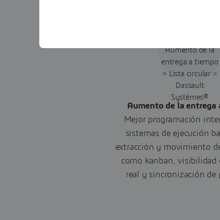
Aumento de la entrega 
Mejor programación inte
sistemas de ejecución b
extracción y movimiento d
como kanban, visibilidad
real y sincronización de 