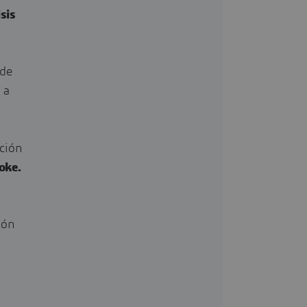
sis
 de
 a
cción
oke.
s
tón