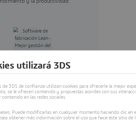
endimiento y la productividad.
ies utilizará 3DS
Mejor gestión del inventario
de 3DS de confianza utilizan cookies para ofrecerle la mejor experi
sibilidad del inventario en tiempo
nto, se le ofrecen contenido y propuestas acordes con sus interacc
 la sincronización de materiales y
 contenido en las redes sociales.
s sistemas de extracción , como
ses. Puede modificarlas en cualquier momento haciendo clic en el
Kanban, reducen el exceso de
desea obtener más indormación sobre el uso que hace este sitio de l
inventario y los costes de
almacenamiento.