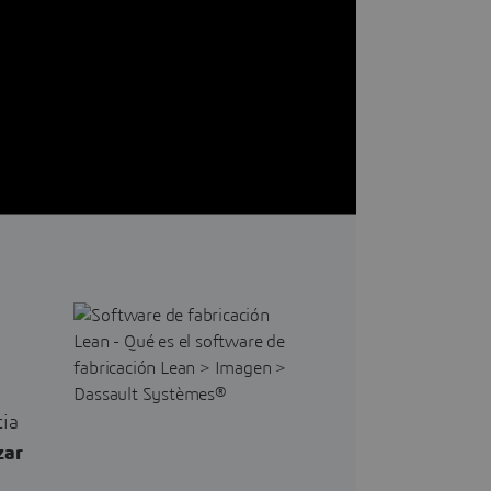
cia
zar