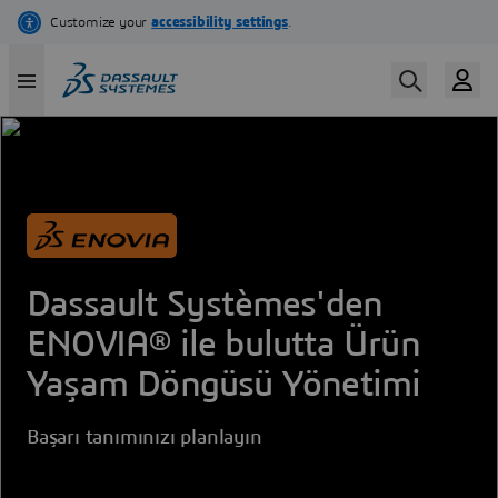
Skip
to
main
content
Dassault Systèmes'den
ENOVIA® ile bulutta Ürün
Yaşam Döngüsü Yönetimi
Başarı tanımınızı planlayın