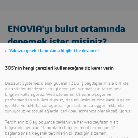
ENOVIA'yı bulut ortamında
denemek ister misiniz?
Yalnızca gerekli tanımlama bilgileri ile devam et
3DS'nin hangi çerezleri kullanacağına siz karar verin
Dassault Systèmes olarak güvenilir 3DS iş paydaşlarımızla birlikte
web sitelerimizde size en iyi deneyimi sunmak için tanımlama
bilgileri kullanıyoruz: Web sitelerinin kitlesini ölçüyor ve
performanslarını iyileştiriyoruz, size etkileşimlerinize karşılık gelen
içerikler ve teklifler sunuyoruz, ilgi alanlarınıza uygun reklamlar
sunuyoruz ve sosyal ağlarda içerik paylaşmanıza olanak sağlıyoruz.
Tercihleriniz 6 ay boyunca saklanır ve her web sayfasının alt
bilgisinde yer alan "Tanımlama bilgileri tercihlerimi yönet"
bağlantısına tıklayarak tercihlerinizi istediğiniz zaman