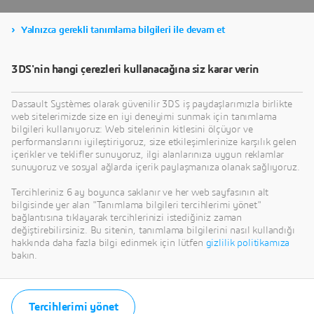
Dijital İnovasyon Haber
Yalnızca gerekli tanımlama bilgileri ile devam et
Bülteni
3DS'nin hangi çerezleri kullanacağına siz karar verin
Dassault Systèmes olarak güvenilir 3DS iş paydaşlarımızla birlikte
web sitelerimizde size en iyi deneyimi sunmak için tanımlama
bilgileri kullanıyoruz: Web sitelerinin kitlesini ölçüyor ve
performanslarını iyileştiriyoruz, size etkileşimlerinize karşılık gelen
içerikler ve teklifler sunuyoruz, ilgi alanlarınıza uygun reklamlar
sunuyoruz ve sosyal ağlarda içerik paylaşmanıza olanak sağlıyoruz.
Tercihleriniz 6 ay boyunca saklanır ve her web sayfasının alt
bilgisinde yer alan "Tanımlama bilgileri tercihlerimi yönet"
bağlantısına tıklayarak tercihlerinizi istediğiniz zaman
değiştirebilirsiniz. Bu sitenin, tanımlama bilgilerini nasıl kullandığı
hakkında daha fazla bilgi edinmek için lütfen
gizlilik politikamıza
bakın.
Tercihlerimi yönet