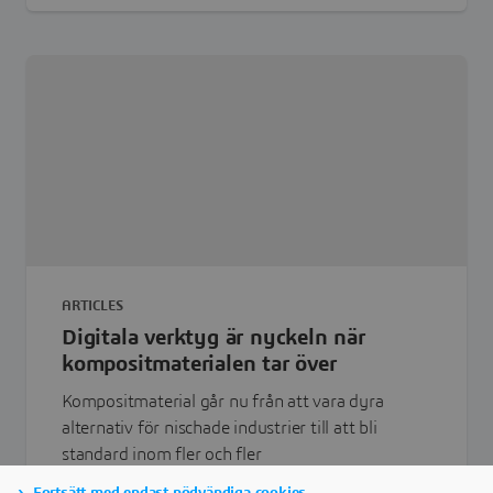
ARTICLES
Digitala verktyg är nyckeln när
kompositmaterialen tar över
Kompositmaterial går nu från att vara dyra
alternativ för nischade industrier till att bli
standard inom fler och fler
användningsområden.