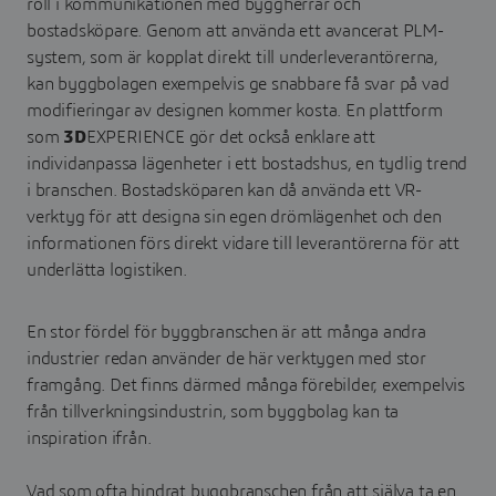
roll i kommunikationen med byggherrar och
bostadsköpare. Genom att använda ett avancerat PLM-
system, som är kopplat direkt till underleverantörerna,
kan byggbolagen exempelvis ge snabbare få svar på vad
modifieringar av designen kommer kosta. En plattform
som
3D
EXPERIENCE gör det också enklare att
individanpassa lägenheter i ett bostadshus, en tydlig trend
i branschen. Bostadsköparen kan då använda ett VR-
verktyg för att designa sin egen drömlägenhet och den
informationen förs direkt vidare till leverantörerna för att
underlätta logistiken.
En stor fördel för byggbranschen är att många andra
industrier redan använder de här verktygen med stor
framgång. Det finns därmed många förebilder, exempelvis
från tillverkningsindustrin, som byggbolag kan ta
inspiration ifrån.
Vad som ofta hindrat byggbranschen från att själva ta en