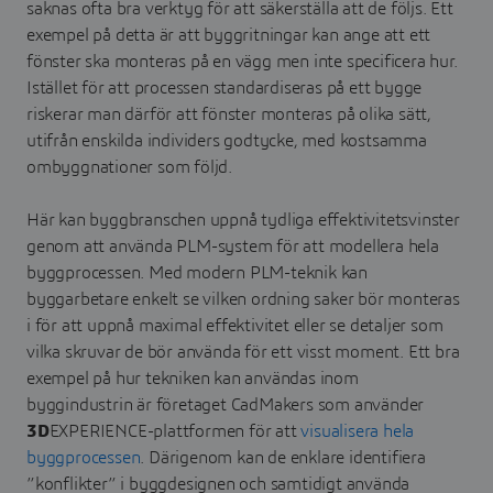
saknas ofta bra verktyg för att säkerställa att de följs. Ett
exempel på detta är att byggritningar kan ange att ett
fönster ska monteras på en vägg men inte specificera hur.
Istället för att processen standardiseras på ett bygge
riskerar man därför att fönster monteras på olika sätt,
utifrån enskilda individers godtycke, med kostsamma
ombyggnationer som följd.
Här kan byggbranschen uppnå tydliga effektivitetsvinster
genom att använda PLM-system för att modellera hela
byggprocessen. Med modern PLM-teknik kan
byggarbetare enkelt se vilken ordning saker bör monteras
i för att uppnå maximal effektivitet eller se detaljer som
vilka skruvar de bör använda för ett visst moment. Ett bra
exempel på hur tekniken kan användas inom
byggindustrin är företaget CadMakers som använder
3D
EXPERIENCE-plattformen för att
visualisera hela
byggprocessen
. Därigenom kan de enklare identifiera
”konflikter” i byggdesignen och samtidigt använda