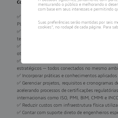
Com o Virtual Lab Experience, sua empresa pod
mensurando o público e melhorando o desem
com base em seus interesses e permitindo qu
✅ Cobrir todas as etapas do ciclo de desenvolvi
Suas preferências serão mantidas por seis me
PLM, garantindo rastreabilidade, colaboração e c
cookies", no rodapé de cada página. Para sa
✅ Modelar e simular gêmeos virtuais com alta pr
testes antes da produção real
✅ Simular processos industriais e de chão de fábr
otimizando o layout e a sequência de produção
✅ Acelerar projetos de inovação aberta com startu
estratégicos — todos conectados no mesmo ambie
✅ Incorporar práticas e conhecimentos aplicados 
✅ Gerenciar projetos, requisitos e cronogramas d
acelerando processos de certificações regulatória
internacionais como ISO, PMI, BIM, CMMI e INC
✅ Reduzir custos com infraestrutura física util
✅ Contar com suporte direto de engenheiros espe