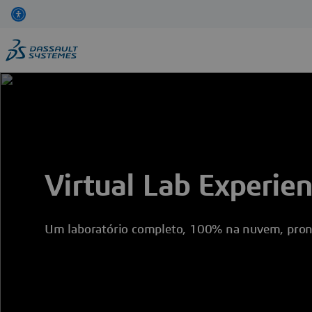
Pular
para
o
conteúdo
principal
Virtual Lab Experie
Um laboratório completo, 100% na nuvem, pronto