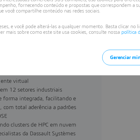
e:
penho, fornecendo conteúdo e propostas que correspondem a suas
e você compartilhe conteúdo nas redes sociais.
mento de produtos, com o uso de
ses, e você pode alterá-las a qualquer momento. Basta clicar no l
ontrole
ber mais sobre como este site usa cookies, consulte nossa
política 
ecisão, otimizando protótipos e
ica, antecipando falhas e
Gerenciar min
ps, especialistas e parceiros
nte virtual
em 12 setores industriais
e forma integrada, facilitando e
s, com total aderência a padrões
OSE
izando clusters de HPC em nuvem
cialistas da Dassault Systèmes