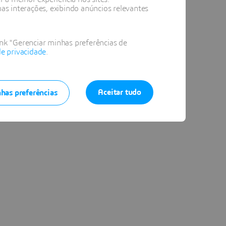
 interações, exibindo anúncios relevantes
ink "Gerenciar minhas preferências de
de privacidade
.
Aceitar tudo
has preferências