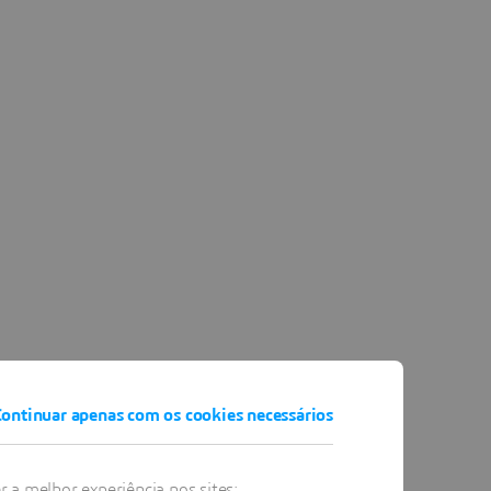
ontinuar apenas com os cookies necessários
 a melhor experiência nos sites: