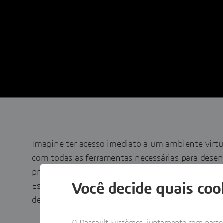
Imagine ter acesso imediato a um ambiente vir
com todas as ferramentas necessárias para dese
precisar investir em infraestrutura local ou lice
Você decide quais cook
Esse é o
Virtual Lab Experience
: seu laboratório
desenvolvimento de Gêmeos Virtuais, de forma ace
A Dassault Systèmes, juntamente com partes 