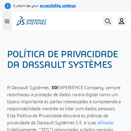
Skip
to
main
content
POLÍTICA DE PRIVACIDADE
DA DASSAULT SYSTÈMES
A Dassault Systèmes,
3D
EXPERIENCE Company, sempre
reconheceu a proteção de dados na era digital como um
tópico importante às partes interessadas e compreende a
responsabilidade inerente ao lidar com dados pessoais.
Esta Política de Privacidade descreve as práticas de
privacidade da Dassault Systèmes S.E. e suas
afiliadas
(coletivamente, "3DS") relacionadas a dados pessoais