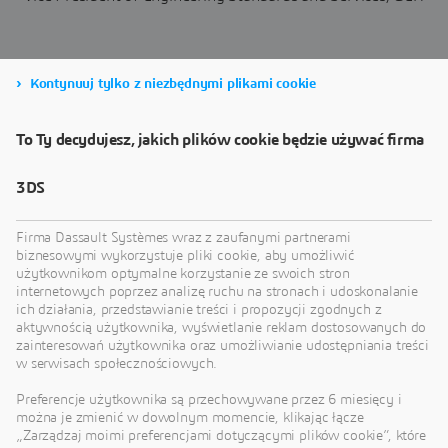
Kontynuuj tylko z niezbędnymi plikami cookie
Skontaktuj się z nami, aby
To Ty decydujesz, jakich plików cookie będzie używać firma
uzyskać bezpłatną wersję
3DS
demonstracyjną
Firma Dassault Systèmes wraz z zaufanymi partnerami
biznesowymi wykorzystuje pliki cookie, aby umożliwić
użytkownikom optymalne korzystanie ze swoich stron
internetowych poprzez analizę ruchu na stronach i udoskonalanie
ich działania, przedstawianie treści i propozycji zgodnych z
aktywnością użytkownika, wyświetlanie reklam dostosowanych do
zainteresowań użytkownika oraz umożliwianie udostępniania treści
w serwisach społecznościowych.
Preferencje użytkownika są przechowywane przez 6 miesięcy i
można je zmienić w dowolnym momencie, klikając łącze
„Zarządzaj moimi preferencjami dotyczącymi plików cookie”, które