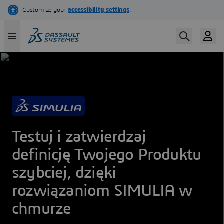
Skip
to
main
content
Testuj i zatwierdzaj
definicję Twojego Produktu
szybciej, dzięki
rozwiązaniom SIMULIA w
chmurze