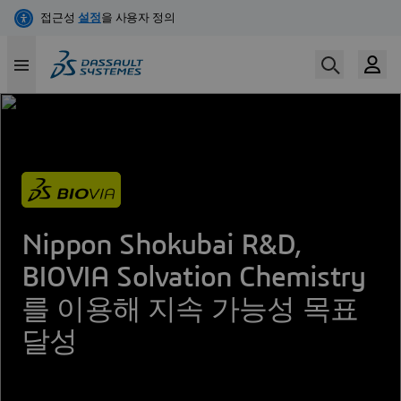
Skip
to
main
content
Nippon Shokubai R&D,
BIOVIA Solvation Chemistry
를 이용해 지속 가능성 목표
달성