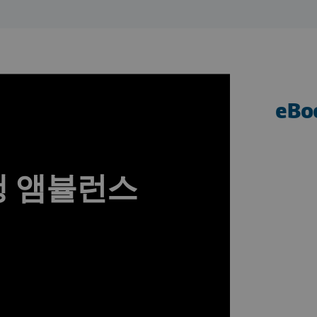
eB
비행 앰뷸런스