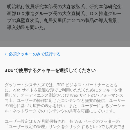
​​​​​​​明治執行役員研究本部長の大森敏弘氏、研究本部研究企
画部ＤＸ推進グループ長の大立直樹氏、ＤＸ推進グルー
プの真壁直次氏、丸居安里氏に２つの製品の導入背景、
導入効果を聞いた。
必須クッキーのみで続行する
資料をダウンロード
3DS で使用するクッキーを選択してください
ダッソー・システムズでは、3DS ビジネス・パートナーととも
に、Web サイトを最適な形でご利用いただくためにクッキーを使
用して、オーディエンス測定および Web サイトのパフォーマンス
向上、ユーザーの操作に応じたコンテンツと提案の提供、ユーザー
の関心に基づく広告の表示を行い、また、ユーザーによるソーシャ
ル・ネットワークでのコンテンツの共有を可能にしています。
ユーザー設定は 6 か月間保持され、各 Web ページのフッターの
「ユーザー設定の管理」リンクをクリックするといつでも変更でき