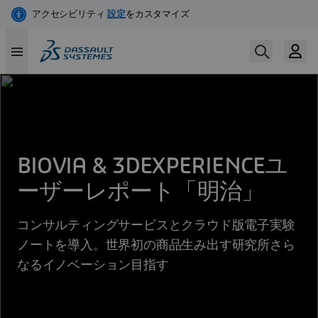
メ
イ
ン
コ
ン
テ
ン
ツ
に
BIOVIA & 3DEXPERIENCEユ
移
動
ーザーレポート「明治」
コンサルティングサービスとクラウド版電子実験
ノートを導入。世界初の商品生み出す研究所さら
なるイノベーション目指す