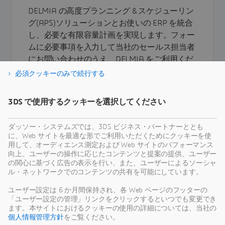
DELMIA の高度プランニング & スケジューリン
グ(APS)ソリューションとお使いの ERP を統合
し、必要な有限容量計画を実現します。フォー
ムに必要事項を入力して当社のセールス担当者
にお問い合わせのうえ、DELMIA をご利用くだ
さい。
必須クッキーのみで続行する
もっと詳しく知る
3DS で使用するクッキーを選択してください
ダッソー・システムズでは、3DS ビジネス・パートナーととも
に、Web サイトを最適な形でご利用いただくためにクッキーを使
用して、オーディエンス測定および Web サイトのパフォーマンス
向上、ユーザーの操作に応じたコンテンツと提案の提供、ユーザー
の関心に基づく広告の表示を行い、また、ユーザーによるソーシャ
ル・ネットワークでのコンテンツの共有を可能にしています。
ユーザー設定は 6 か月間保持され、各 Web ページのフッターの
「ユーザー設定の管理」リンクをクリックするといつでも変更でき
ます。本サイトにおけるクッキーの使用の詳細については、当社の
個人情報管理方針
をご覧ください。