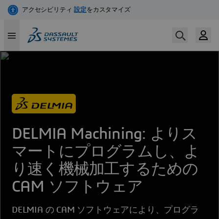
メ
イ
ン
コ
ン
テ
ン
ツ
に
移
動
DELMIA Machining: よりス
マートにプログラムし、よ
り速く機械加工するための
CAM ソフトウェア
DELMIA の CAM ソフトウェアにより、プログラ