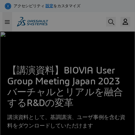
メ
イ
ン
コ
ン
テ
ン
ツ
に
【講演資料】BIOVIA User
移
動
Group Meeting Japan 2023
バーチャルとリアルを融合
するR&Dの変革
講演資料として、基調講演、ユーザ事例を含む資
料をダウンロードしていただけます