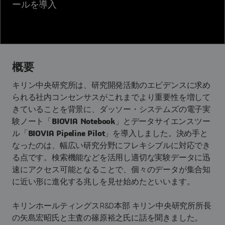
ールを導入
概要
キリン中央研究所は、研究開発活動のエビデンスに求め
られる社内コンセンサスがこれまでより重要性を増して
きていることを背景に、ダッソー・システムズの電子実
験ノート「
BIOVIA Notebook
」とデータサイエンスツー
ル「
BIOVIA Pipeline Pilot
」を導入しました。決め手と
なったのは、幅広い研究分野にフレキシブルに対応でき
る点です。検索機能などを活用し適切な実験データに迅
速にアクセス可能となることで、個々のデータが集合知
に近い形に進化する兆しを見せ始めたといいます。
キリンホールティングスR&D本部 キリン中央研究所所長
の矢島宏昭氏と主査の篠原裕之氏に話を聞きました。