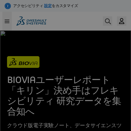
メ
イ
ン
コ
ン
テ
ン
ツ
に
移
動
BIOVIAユーザーレポート
「キリン」決め手はフレキ
シビリティ 研究データを集
合知へ
クラウド版電子実験ノート、データサイエンスツ