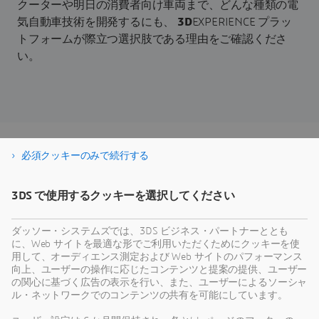
クーターや明日の消費者向け車両まで、どんな種類の電
気自動車技術を開発するにも、
3D
EXPERIENCE プラッ
トフォームが際立つ選択肢である理由をご確認くださ
い。
必須クッキーのみで続行する
ダウンロードはこちら
3DS で使用するクッキーを選択してください
ダッソー・システムズでは、3DS ビジネス・パートナーととも
に、Web サイトを最適な形でご利用いただくためにクッキーを使
用して、オーディエンス測定および Web サイトのパフォーマンス
向上、ユーザーの操作に応じたコンテンツと提案の提供、ユーザー
の関心に基づく広告の表示を行い、また、ユーザーによるソーシャ
ル・ネットワークでのコンテンツの共有を可能にしています。