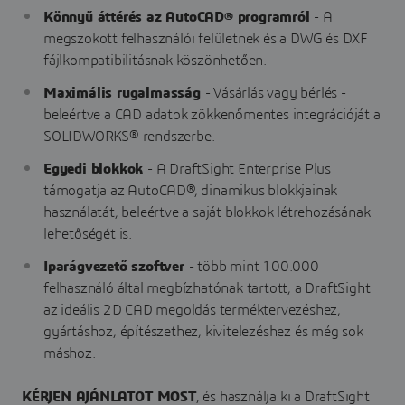
Könnyű áttérés az AutoCAD® programról
- A
megszokott felhasználói felületnek és a DWG és DXF
fájlkompatibilitásnak köszönhetően.
Maximális rugalmasság
- Vásárlás vagy bérlés -
beleértve a CAD adatok zökkenőmentes integrációját a
SOLIDWORKS® rendszerbe.
Egyedi blokkok
- A DraftSight Enterprise Plus
támogatja az AutoCAD®, dinamikus blokkjainak
használatát, beleértve a saját blokkok létrehozásának
lehetőségét is.
Iparágvezető szoftver
- több mint 100.000
felhasználó által megbízhatónak tartott, a DraftSight
az ideális 2D CAD megoldás terméktervezéshez,
gyártáshoz, építészethez, kivitelezéshez és még sok
máshoz.
KÉRJEN AJÁNLATOT MOST
, és használja ki a DraftSight