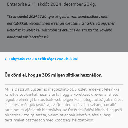
Enterprise 2+1 akciót 2024. december 20-ig.
*Ez az ajánlat 2024.12.20-ig érvényes, és nem kombinálható más
ajánlatokkal, valamint nem érvényes oktatási licencekre. Az ingyenes
licenchez követést kell vásárolni az aktuális árlista szerint. További
korlátozások lehetségesek.
Folytatás csak a szükséges cookie-kkal
KÉRJEN ÁRAJÁNLATOT
Ön dönti el, hogy a 3DS milyen sütiket használjon.
Mi, a Dassault Systèmes megbízható 3DS üzleti érdekelt feleinkkel
karöltve cookie-kat használunk, hogy a következők révén a lehető
legjobb élményt biztosítsuk webhelyeinken: látogatottságuk mérése
és teljesítményük javítása, az Ön interakcióival összhangban álló
tartalom és ajánlatok biztosítása, az Ön érdeklődési köreivel egyező
hirdetések szolgáltatása, valamint annak lehetővé tétele, hogy
tartalmakat oszthasson meg közösségi hálózatokon.