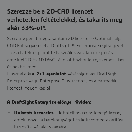
Szerezze be a 2D-CAD licencet
verhetetlen feltételekkel, és takaríts meg
akár 33%-ot*.
Szeretne pénzt megtakarítani 2D licencein? Optimalizálja
CAD költségvetését a DraftSight® Enterprise segítségével
– ez a hatékony, többfelhasználós vállalati megoldás,
amellyel 2D és 3D DWG fájlokat hozhat létre, szerkeszthet
és nézhet meg.
Használja ki
a 2+1 ajánlatot
: vásároljon két DraftSight
Enterprise vagy Enterprise Plus licencet, és a harmadik
licencet ingyen kapja!
A DraftSight Enterprise előnyei röviden:
Hálózati licencelés -
Többfelhasználós lebegő licenc,
amely növeli a hatékonyságot és költségmegtakarítást
biztosít a vállalat számára.