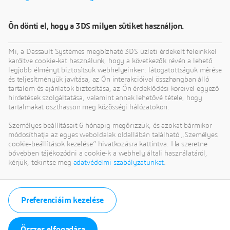
Töltse le és tudjon meg
többet
Ön dönti el, hogy a 3DS milyen sütiket használjon.
Mi, a Dassault Systèmes megbízható 3DS üzleti érdekelt feleinkkel
karöltve cookie-kat használunk, hogy a következők révén a lehető
legjobb élményt biztosítsuk webhelyeinken: látogatottságuk mérése
és teljesítményük javítása, az Ön interakcióival összhangban álló
tartalom és ajánlatok biztosítása, az Ön érdeklődési köreivel egyező
hirdetések szolgáltatása, valamint annak lehetővé tétele, hogy
tartalmakat oszthasson meg közösségi hálózatokon.
Személyes beállításait 6 hónapig megőrizzük, és azokat bármikor
módosíthatja az egyes weboldalak oldallábán található „Személyes
cookie-beállítások kezelése” hivatkozásra kattintva. Ha szeretne
bővebben tájékozódni a cookie-k a webhely általi használatáról,
kérjük, tekintse meg
adatvédelmi szabályzatunkat
.
Preferenciáim kezelése
Összes elfogadása