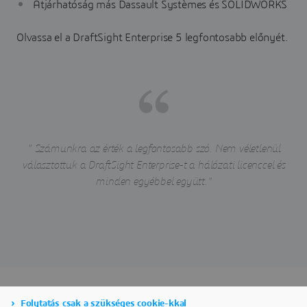
Átjárhatóság más Dassault Systèmes és SOLIDWORKS
Olvassa el a DraftSight Enterprise 5 legfontosabb előnyét.
" Számunkra az érték a legfontosabb szó. Nem véletlenül
választottuk a DraftSight Enterprise-t a hálózati licenccel és
minden egyébbel együtt."
Folytatás csak a szükséges cookie-kkal