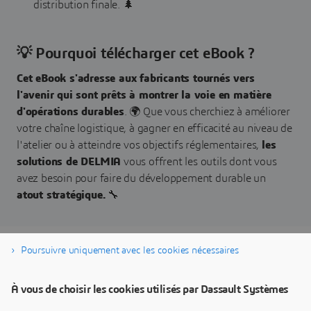
distribution finale. 🌲
💡 Pourquoi télécharger cet eBook ?
Cet eBook s'adresse aux fabricants tournés vers
l'avenir qui sont prêts à montrer la voie en matière
d'opérations durables
. 🌍 Que vous cherchiez à améliorer
votre chaîne logistique, à gagner en efficacité au niveau de
l'atelier ou à atteindre vos objectifs réglementaires,
les
solutions de DELMIA
vous offrent les outils dont vous
avez besoin pour faire du développement durable un
atout stratégique.
🔧
Poursuivre uniquement avec les cookies nécessaires
Télécharger l'eBook
À vous de choisir les cookies utilisés par Dassault Systèmes