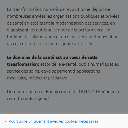
La transformation numérique révolutionne depuis de
nombreuses années les organisations publiques et privées
de santé en accélérant la modernisation des services, en
digitalisant les outils au service de la performance, en
facilitant la collaboration et en étant vecteur d’innovation
grâce, notamment, à l’intelligence artificielle.
Le domaine de la santé est au coeur de cette
transformation:
essor de la e-santé, outils numériques au
service des soins, développement d’applications
médicales, médecine prédictive…
Découvrez dans cet Ebook comment OUTSCALE répond à
ces differents enjeux !
Poursuivre uniquement avec les cookies nécessaires