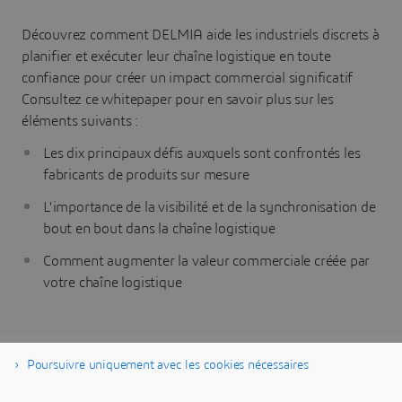
Découvrez comment DELMIA aide les industriels discrets à
planifier et exécuter leur chaîne logistique en toute
confiance pour créer un impact commercial significatif
Consultez ce whitepaper pour en savoir plus sur les
éléments suivants :
Les dix principaux défis auxquels sont confrontés les
fabricants de produits sur mesure
L'importance de la visibilité et de la synchronisation de
bout en bout dans la chaîne logistique
Comment augmenter la valeur commerciale créée par
votre chaîne logistique
Poursuivre uniquement avec les cookies nécessaires
Télécharger maintenant