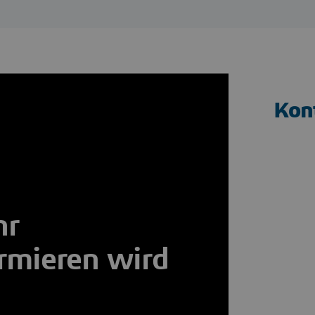
Kon
hr
rmieren wird