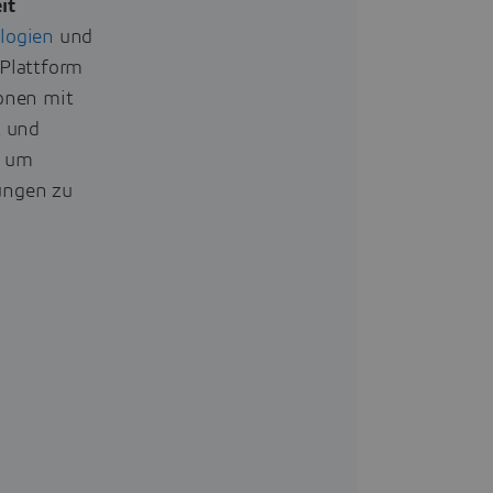
it
logien
und
Plattform
onen mit
t und
, um
rungen zu