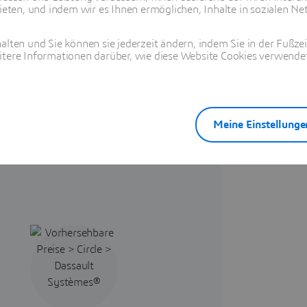
ten, und indem wir es Ihnen ermöglichen, Inhalte in sozialen Net
alten und Sie können sie jederzeit ändern, indem Sie in der Fußze
arkeit
itere Informationen darüber, wie diese Website Cookies verwendet
ert Zugriff
tung. Die
tionen
von
Meine Einstellunge
möglich.