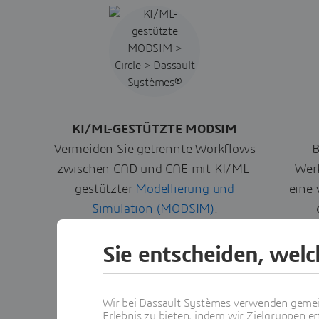
KI/ML-GESTÜTZTE MODSIM
Vermeiden Sie getrennte Workflows
B
zwischen CAD und CAE mit KI/ML-
Werk
gestützter
Modellierung und
eine 
Simulation (MODSIM)
.
Sie entscheiden, wel
Wir bei Dassault Systèmes verwenden gemei
Erlebnis zu bieten, indem wir Zielgruppen er