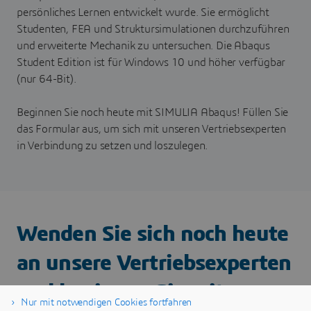
persönliches Lernen entwickelt wurde. Sie ermöglicht
Studenten, FEA und Struktursimulationen durchzuführen
und erweiterte Mechanik zu untersuchen. Die Abaqus
Student Edition ist für Windows 10 und höher verfügbar
(nur 64-Bit).
Beginnen Sie noch heute mit SIMULIA Abaqus! Füllen Sie
das Formular aus, um sich mit unseren Vertriebsexperten
in Verbindung zu setzen und loszulegen.
Wenden Sie sich noch heute
an unsere Vertriebsexperten
und beginnen Sie mit
Nur mit notwendigen Cookies fortfahren