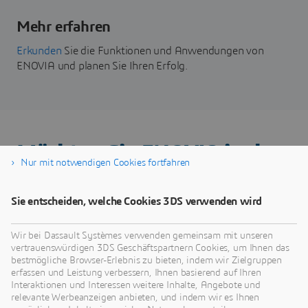
Mehr erfahren
Erkunden
Sie die Funktionen und Anwendungen von
ENOVIA und planen Sie Ihren Erfolg.
Möchten Sie ENOVIA in der
Nur mit notwendigen Cookies fortfahren
Cloud testen?
Sie entscheiden, welche Cookies 3DS verwenden wird
Wir bei Dassault Systèmes verwenden gemeinsam mit unseren
vertrauenswürdigen 3DS Geschäftspartnern Cookies, um Ihnen das
bestmögliche Browser-Erlebnis zu bieten, indem wir Zielgruppen
erfassen und Leistung verbessern, Ihnen basierend auf Ihren
Interaktionen und Interessen weitere Inhalte, Angebote und
relevante Werbeanzeigen anbieten, und indem wir es Ihnen