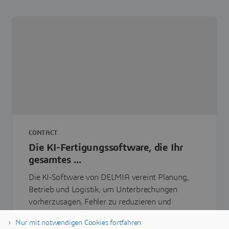
CONTACT
Die KI-Fertigungssoftware, die Ihr
gesamtes ...
Die KI-Software von DELMIA vereint Planung,
Betrieb und Logistik, um Unterbrechungen
vorherzusagen, Fehler zu reduzieren und
Markteinführungszeiten zu verkürzen. Füllen Sie
Nur mit notwendigen Cookies fortfahren
das Formular aus, um unsere ...