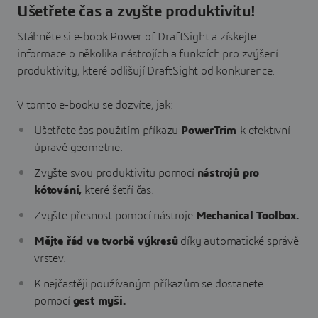
Ušetřete čas a zvyšte produktivitu!
Stáhněte si e-book Power of DraftSight a získejte
informace o několika nástrojích a funkcích pro zvýšení
produktivity, které odlišují DraftSight od konkurence.
V tomto e-booku se dozvíte, jak:
Ušetřete čas použitím příkazu
PowerTrim
k efektivní
úpravě geometrie.
Zvyšte svou produktivitu pomocí
nástrojů pro
kótování,
které šetří čas.
Zvyšte přesnost pomocí nástroje
Mechanical Toolbox.
Mějte řád ve tvorbě výkresů
díky automatické správě
vrstev.
K nejčastěji používaným příkazům se dostanete
pomocí
gest myši.