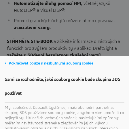
Automatizujte úlohy pomocí API,
včetně jazyků
AutoLISP® a Visual LISP®.
Pomocí grafických úchytů můžete přímo upravovat
asociativní vzory.
STÁHNĚTE SI E-BOOK
a získejte informace o nástrojích a
funkcích pro zvýšení produktivity v aplikaci DraftSight a
začněte s 30denní bezplatnou zkušební verzí!
Pokračovat pouze s nezbytnými soubory cookie
Sami se rozhodněte, jaké soubory cookie bude skupina 3DS
STÁHNĚTE SI E-BOOK
používat
My, společnost Dassault Systèmes, i naši obchodní partneři ze
skupiny 3DS používáme soubory cookie, abychom vám umožnili co
nejlepší využití našich webových stránek, následujícími způsoby:
měřením návštěvnosti stránek a zlepšováním jejich výkonu,
poskytováním obsahu a návrhů v závislosti na vašich interakcích,