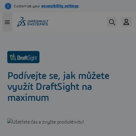
Skip
to
main
content
Podívejte se, jak můžete
využít DraftSight na
maximum