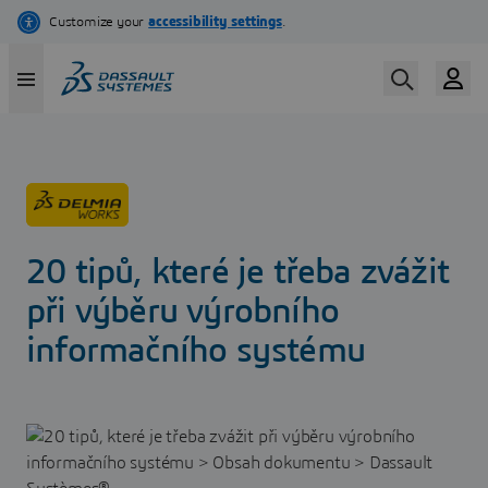
Skip
to
main
content
20 tipů, které je třeba zvážit
při výběru výrobního
informačního systému