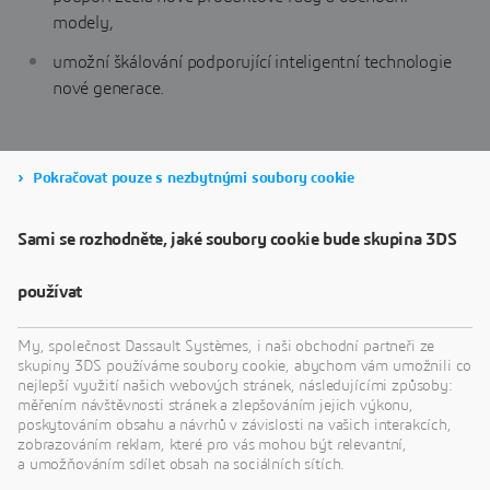
modely,
umožní škálování podporující inteligentní technologie
nové generace.
Pokračovat pouze s nezbytnými soubory cookie
STÁHNĚTE SI INFORMAČNÍ
Sami se rozhodněte, jaké soubory cookie bude skupina 3DS
DOKUMENT
používat
My, společnost Dassault Systèmes, i naši obchodní partneři ze
skupiny 3DS používáme soubory cookie, abychom vám umožnili co
nejlepší využití našich webových stránek, následujícími způsoby:
měřením návštěvnosti stránek a zlepšováním jejich výkonu,
poskytováním obsahu a návrhů v závislosti na vašich interakcích,
zobrazováním reklam, které pro vás mohou být relevantní,
a umožňováním sdílet obsah na sociálních sítích.