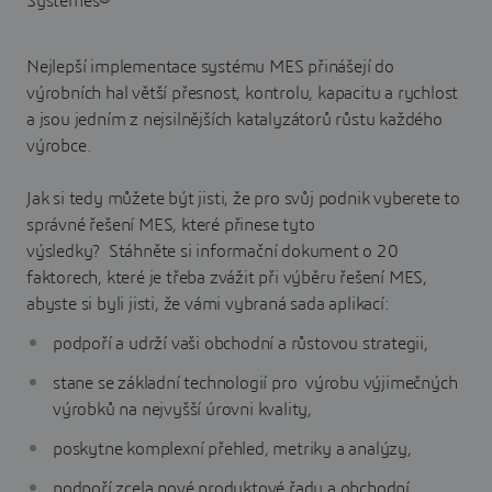
Nejlepší implementace systému MES přinášejí do
výrobních hal větší přesnost, kontrolu, kapacitu a rychlost
a jsou jedním z nejsilnějších katalyzátorů růstu každého
výrobce.
Jak si tedy můžete být jisti, že pro svůj podnik vyberete to
správné řešení MES, které přinese tyto
výsledky? Stáhněte si informační dokument o 20
faktorech, které je třeba zvážit při výběru řešení MES,
abyste si byli jisti, že vámi vybraná sada aplikací:
podpoří a udrží vaši obchodní a růstovou strategii,
stane se základní technologií pro výrobu výjimečných
výrobků na nejvyšší úrovni kvality,
poskytne komplexní přehled, metriky a analýzy,
podpoří zcela nové produktové řady a obchodní