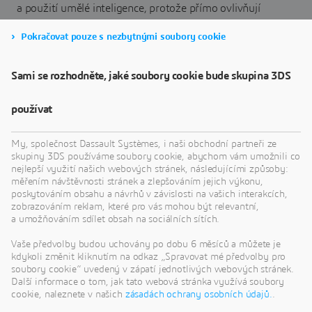
a použití umělé inteligence, protože přímo ovlivňují
přesnost a spolehlivost jejích výstupů.
Pokračovat pouze s nezbytnými soubory cookie
4. Zavedení správy pomocí lidské kontroly:
takto můžete zajistit odpovědnost a zmírnit rizika, což
vede ke spolehlivějším výsledkům.
Sami se rozhodněte, jaké soubory cookie bude skupina 3DS
5. Plánování a implementace pilotních projektů:
zaměřte pilotní projekty na oblasti, jako je prediktivní
používat
údržba, kontrola kvality a řízení kapacit, aby bylo možné
přínos AI rychle prokázat.
My, společnost Dassault Systèmes, i naši obchodní partneři ze
skupiny 3DS používáme soubory cookie, abychom vám umožnili co
nejlepší využití našich webových stránek, následujícími způsoby:
Neotálejte a vydejte se na svou cestu s umělou inteligencí.
měřením návštěvnosti stránek a zlepšováním jejich výkonu,
Stáhněte si příručku a využijte hodnotu umělé inteligence
poskytováním obsahu a návrhů v závislosti na vašich interakcích,
zobrazováním reklam, které pro vás mohou být relevantní,
ve svých výrobních činnostech.
a umožňováním sdílet obsah na sociálních sítích.
Vaše předvolby budou uchovány po dobu 6 měsíců a můžete je
kdykoli změnit kliknutím na odkaz „Spravovat mé předvolby pro
soubory cookie“ uvedený v zápatí jednotlivých webových stránek.
Stáhněte si příručku Umělá
Další informace o tom, jak tato webová stránka využívá soubory
cookie, naleznete v našich
zásadách ochrany osobních údajů.
.