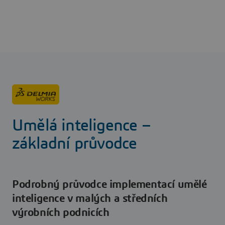
Skip
to
main
content
Umělá inteligence –
základní průvodce
Podrobný průvodce implementací umělé
inteligence v malých a středních
výrobních podnicích